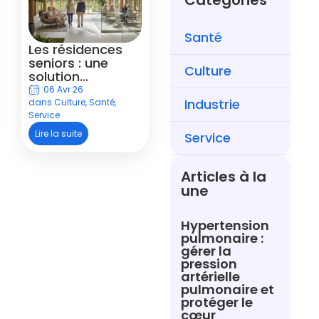
Catégories
Santé
Les résidences
seniors : une
Culture
solution
d’hébergement
06 Avr 26
adaptée aux
Industrie
dans
Culture
,
Santé
,
personnes âgées
Service
autonomes
Lire la suite
Service
Articles à la
une
Hypertension
pulmonaire :
gérer la
pression
artérielle
pulmonaire et
protéger le
cœur