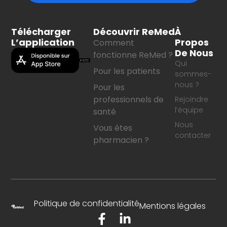
Télécharger
Découvrir ReMed
À
L’application
Propos
Comment
De Nous
fonctionne ReMed ?
Qui
Pour les patients
sommes-
nous ?
Pour les
professionnels de
Rejoindre
l’équipe
santé
Nous
Vous êtes
contacter
pharmacien ?
Politique de confidentialité
Mentions légales