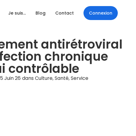
Je suis…
Blog
Contact
Connexion
tement antirétroviral
nfection chronique
i contrôlable
5 Juin 26
dans
Culture
,
Santé
,
Service