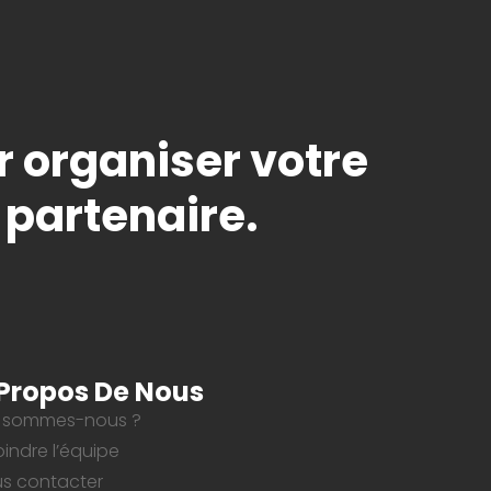
r organiser votre
 partenaire.
Propos De Nous
 sommes-nous ?
oindre l’équipe
s contacter