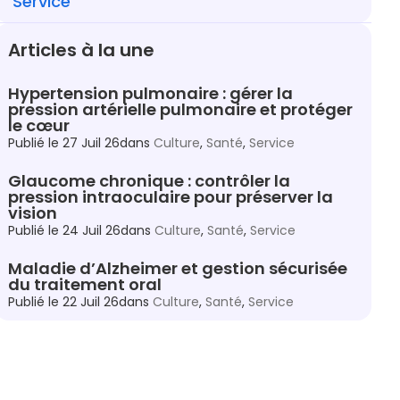
Service
Articles à la une
Hypertension pulmonaire : gérer la
pression artérielle pulmonaire et protéger
le cœur
Publié le
27 Juil 26
dans
Culture
,
Santé
,
Service
Glaucome chronique : contrôler la
pression intraoculaire pour préserver la
vision
Publié le
24 Juil 26
dans
Culture
,
Santé
,
Service
Maladie d’Alzheimer et gestion sécurisée
du traitement oral
Publié le
22 Juil 26
dans
Culture
,
Santé
,
Service