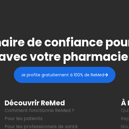
aire de confiance pou
avec votre pharmacie
Je profite gratuitement à 100% de ReMed
Découvrir ReMed
À 
Comment fonctionne ReMed ?
Qui
Pour les patients
Rej
Pour les professionnels de santé
Nou