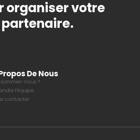
r organiser votre
 partenaire.
Propos De Nous
 sommes-nous ?
oindre l’équipe
s contacter