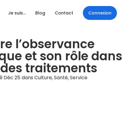
Je suis…
Blog
Contact
Connexion
e l’observance
que et son rôle dans
é des traitements
9 Déc 25
dans
Culture
,
Santé
,
Service