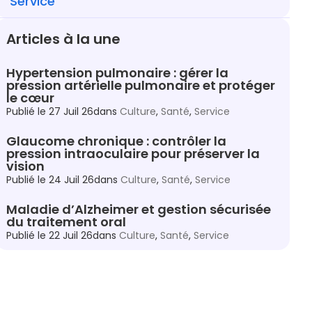
Service
Articles à la une
Hypertension pulmonaire : gérer la
pression artérielle pulmonaire et protéger
le cœur
Publié le
27 Juil 26
dans
Culture
,
Santé
,
Service
Glaucome chronique : contrôler la
pression intraoculaire pour préserver la
vision
Publié le
24 Juil 26
dans
Culture
,
Santé
,
Service
Maladie d’Alzheimer et gestion sécurisée
du traitement oral
Publié le
22 Juil 26
dans
Culture
,
Santé
,
Service