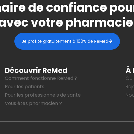
aire de confiance pou
avec votre pharmacie
Je profite gratuitement à 100% de ReMed
Découvrir ReMed
À 
Comment fonctionne ReMed ?
Qui
Pour les patients
Rej
Pour les professionnels de santé
Nou
Vous êtes pharmacien ?