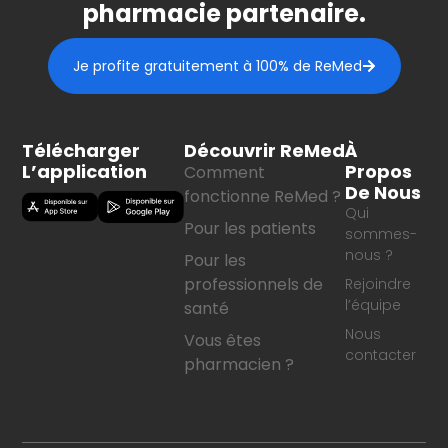
pharmacie partenaire.
Je profite gratuitement à 100% de ReMed
Télécharger
Découvrir ReMed
À
L’application
Propos
Comment
De Nous
fonctionne ReMed ?
Qui
Pour les patients
sommes-
nous ?
Pour les
professionnels de
Rejoindre
l’équipe
santé
Nous
Vous êtes
contacter
pharmacien ?