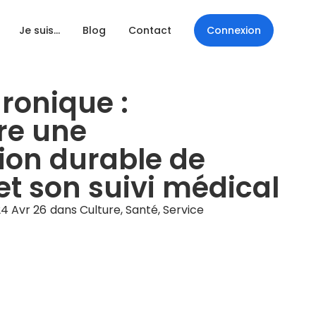
Je suis…
Blog
Contact
Connexion
hronique :
re une
ion durable de
et son suivi médical
24 Avr 26
dans
Culture
,
Santé
,
Service