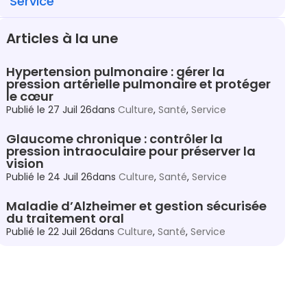
Service
Articles à la une
Hypertension pulmonaire : gérer la
pression artérielle pulmonaire et protéger
le cœur
Publié le
27 Juil 26
dans
Culture
,
Santé
,
Service
Glaucome chronique : contrôler la
pression intraoculaire pour préserver la
vision
Publié le
24 Juil 26
dans
Culture
,
Santé
,
Service
Maladie d’Alzheimer et gestion sécurisée
du traitement oral
Publié le
22 Juil 26
dans
Culture
,
Santé
,
Service