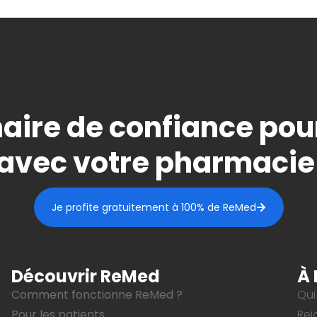
aire de confiance pou
avec votre pharmacie
Je profite gratuitement à 100% de ReMed
Découvrir ReMed
À 
Comment fonctionne ReMed ?
Qui
Pour les patients
Rej